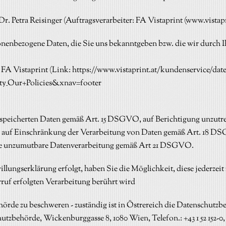
r. Petra Reisinger (Auftragsverarbeiter: FA Vistaprint (
www.vistapr
nenbezogene Daten, die Sie uns bekanntgeben bzw. die wir durch I
 FA Vistaprint (Link:
https://www.vistaprint.at/kundenservice/dat
ty_Our+Policies&xnav=footer
gespeicherten Daten gemäß Art. 15 DSGVO, auf Berichtigung unzut
uf Einschränkung der Verarbeitung von Daten gemäß Art. 18 DSG
e unzumutbare Datenverarbeitung gemäß Art 21 DSGVO.
llungserklärung erfolgt, haben Sie die Möglichkeit, diese jederzei
ruf erfolgten Verarbeitung berührt wird
ehörde zu beschweren - zuständig ist in Östrereich die Datenschutzb
utzbehörde, Wickenburggasse 8, 1080 Wien, Telefon.: +43 1 52 152-0,