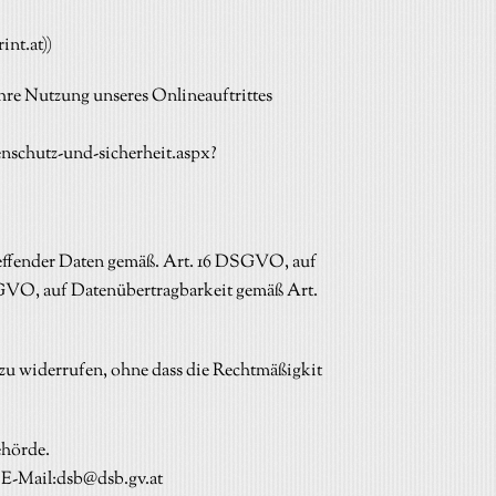
int.at
))
hre Nutzung unseres Onlineauftrittes
enschutz-und-sicherheit.aspx?
reffender Daten gemäß. Art. 16 DSGVO, auf
VO, auf Datenübertragbarkeit gemäß Art.
t zu widerrufen, ohne dass die Rechtmäßigkit
ehörde.
 E-Mail:
dsb@dsb.gv.at