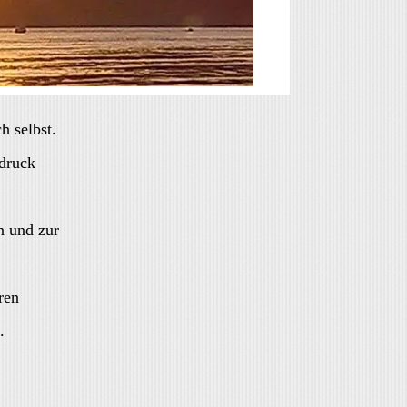
h selbst.
sdruck
n und zur
ren
.